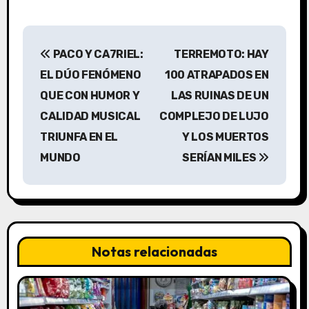
N
PACO Y CA7RIEL:
TERREMOTO: HAY
a
EL DÚO FENÓMENO
100 ATRAPADOS EN
v
QUE CON HUMOR Y
LAS RUINAS DE UN
CALIDAD MUSICAL
COMPLEJO DE LUJO
e
TRIUNFA EN EL
Y LOS MUERTOS
g
MUNDO
SERÍAN MILES
a
c
i
Notas relacionadas
ó
n