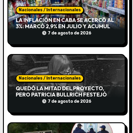
d
Nacionales / Internacionales
e
LA INFLACIÓN EN CABA SE ACERCÓ AL
3%: MARCÓ 2,9% EN JULIO Y ACUMULA
e
19,4% EN LO QUE VA DEL AÑO
7 de agosto de 2026
n
t
r
a
Nacionales / Internacionales
d
QUEDÓ LA MITAD DEL PROYECTO,
PERO PATRICIA BULLRICH FESTEJÓ
a
IGUAL Y CELEBRÓ LA «ROSCA»
7 de agosto de 2026
s