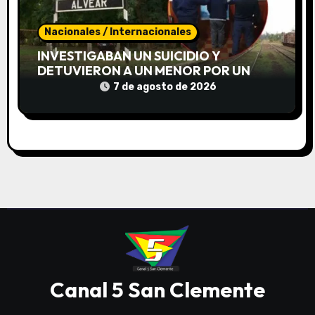
Nacionales / Internacionales
INVESTIGABAN UN SUICIDIO Y
DETUVIERON A UN MENOR POR UN
«ATROZ» HOMICIDIO DE UNA JOVEN
7 de agosto de 2026
EN CORRIENTES
Canal 5 San Clemente