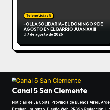
i
ó
Telenoticias 5
n
«OLLA SOLIDARIA» EL DOMINGO 9 DE
AGOSTO EN EL BARRIO JUAN XXIII
d
DESDE LAS 13 HS
7 de agosto de 2026
e
e
n
t
r
Canal 5 San Clemente
a
Noticias de La Costa, Provincia de Buenos Aires, Arge
d
Esteban Lourenzo. Diseño Web, RRSS y Redacción: Li