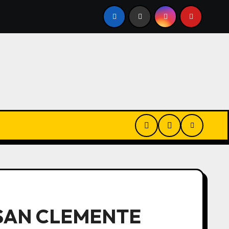
 PÚBLICO
CERRARON 3 MIL PANADERÍAS, CAYÓ UN 60
 SAN CLEMENTE