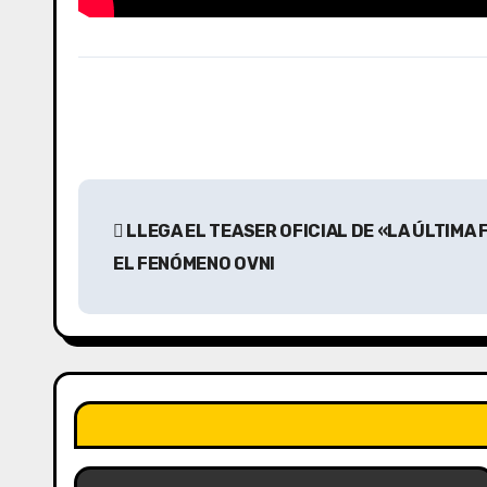
N
LLEGA EL TEASER OFICIAL DE «LA ÚLTIMA 
a
EL FENÓMENO OVNI
v
e
g
a
c