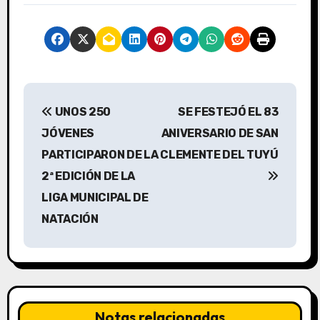
N
UNOS 250
SE FESTEJÓ EL 83
a
JÓVENES
ANIVERSARIO DE SAN
v
PARTICIPARON DE LA
CLEMENTE DEL TUYÚ
2ª EDICIÓN DE LA
e
LIGA MUNICIPAL DE
g
NATACIÓN
a
c
i
Notas relacionadas