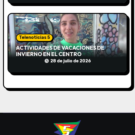
s
Telenoticias 5
ACTIVIDADES DE VACACIONES DE
INVIERNO EN EL CENTRO
COMUNITARIO EL TALA
28 de julio de 2026