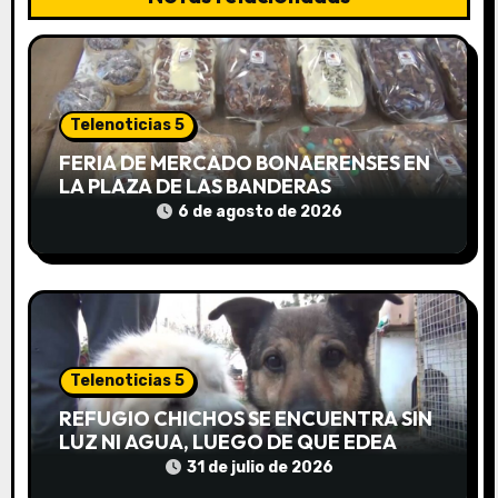
ó
n
d
Telenoticias 5
e
FERIA DE MERCADO BONAERENSES EN
LA PLAZA DE LAS BANDERAS
e
6 de agosto de 2026
n
t
r
a
Telenoticias 5
d
REFUGIO CHICHOS SE ENCUENTRA SIN
LUZ NI AGUA, LUEGO DE QUE EDEA
a
CORTARA EL SUMINISTRO SIN AVISO
31 de julio de 2026