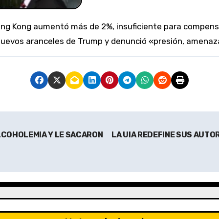
s nuevos aranceles de Trump y denunció «presión, amena
ALCOHOLEMIA Y LE SACARON
LA UIA REDEFINE SUS AUTO