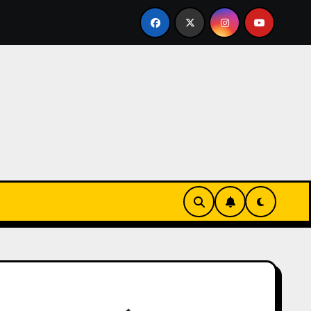
A LA NOCHE CORDOBESA ACTUALIZANDO 8 ORDENANZAS «D