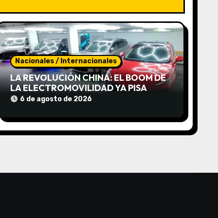
Nacionales / Internacionales
LA REVOLUCIÓN CHINA: EL BOOM DE
LA ELECTROMOVILIDAD YA PISA
FUERTE EN CÓRDOBA
6 de agosto de 2026