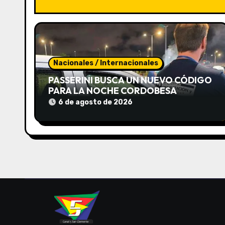
a
c
i
ó
Nacionales / Internacionales
n
PASSERINI BUSCA UN NUEVO CÓDIGO
PARA LA NOCHE CORDOBESA
d
ACTUALIZANDO 8 ORDENANZAS
6 de agosto de 2026
«DISPERSAS» Y «VIEJAS»
e
e
n
t
r