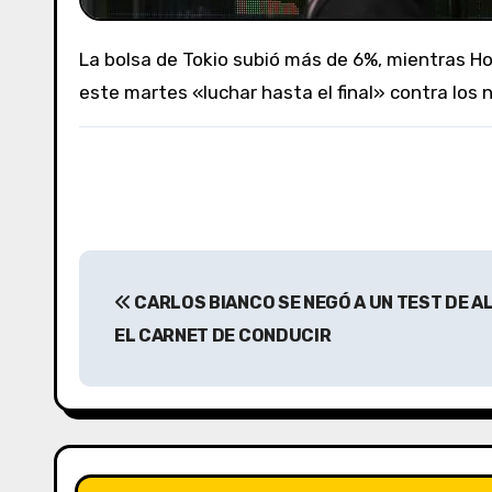
La bolsa de Tokio subió más de 6%, mientras Hong Kong aumentó más de 2%, insuficiente para compensar su caída de 13% del lunes. China prometió
este martes «luchar hasta el final» contra lo
N
CARLOS BIANCO SE NEGÓ A UN TEST DE 
a
EL CARNET DE CONDUCIR
v
e
g