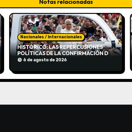
Notas relacionadas
Nacionales / Internacionales
HISTÓRICO: LAS REPERCUSIONES
POLÍTICAS DE LA CONFIRMACIÓN DE
LA VISITA DEL PAPA LEÓN XIV A
6 de agosto de 2026
CÓRDOBA