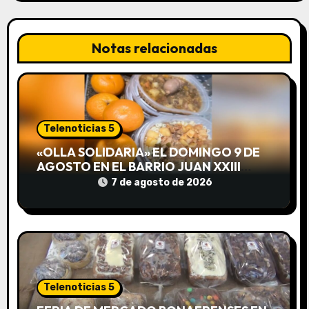
c
i
Notas relacionadas
ó
n
d
Telenoticias 5
e
«OLLA SOLIDARIA» EL DOMINGO 9 DE
AGOSTO EN EL BARRIO JUAN XXIII
e
DESDE LAS 13 HS
7 de agosto de 2026
n
t
r
a
Telenoticias 5