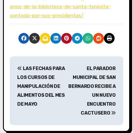
anos-de-la-biblioteca-de-santa-teresita-
contada-por-sus-presidentas/
N
LAS FECHAS PARA
EL PARADOR
a
LOS CURSOS DE
MUNICIPAL DE SAN
v
MANIPULACIÓN DE
BERNARDO RECIBE A
ALIMENTOS DEL MES
UN NUEVO
e
DE MAYO
ENCUENTRO
g
CACTUSERO
a