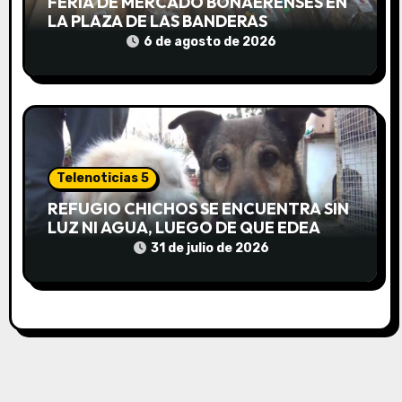
d
FERIA DE MERCADO BONAERENSES EN
LA PLAZA DE LAS BANDERAS
a
6 de agosto de 2026
s
Telenoticias 5
REFUGIO CHICHOS SE ENCUENTRA SIN
LUZ NI AGUA, LUEGO DE QUE EDEA
CORTARA EL SUMINISTRO SIN AVISO
31 de julio de 2026