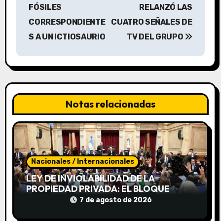
v
FÓSILES
RELANZÓ LAS
CORRESPONDIENTE
CUATRO SEÑALES DE
e
S A UN ICTIOSAURIO
TV DEL GRUPO
g
a
c
Notas relacionadas
i
ó
n
Nacionales / Internacionales
d
LEY DE INVIOLABILIDAD DE LA
e
PROPIEDAD PRIVADA: EL BLOQUE
CORRENTINO SE ALINEÓ CON MILEI Y
7 de agosto de 2026
e
VOTÓ A FAVOR