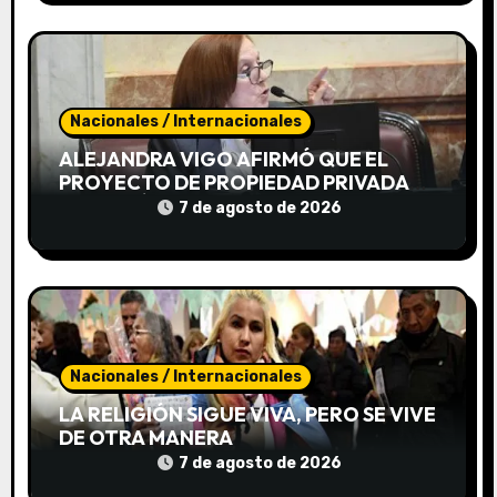
n
t
r
Nacionales / Internacionales
a
ALEJANDRA VIGO AFIRMÓ QUE EL
PROYECTO DE PROPIEDAD PRIVADA
d
TERMINÓ SIENDO «UN VERDADERO
7 de agosto de 2026
MAMARRACHO»
a
s
Nacionales / Internacionales
LA RELIGIÓN SIGUE VIVA, PERO SE VIVE
DE OTRA MANERA
7 de agosto de 2026