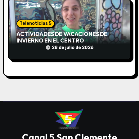
Telenoticias 5
ACTIVIDADES DE VACACIONES DE
INVIERNO EN EL CENTRO
COMUNITARIO EL TALA
28 de julio de 2026
Canal 5 San Clemente