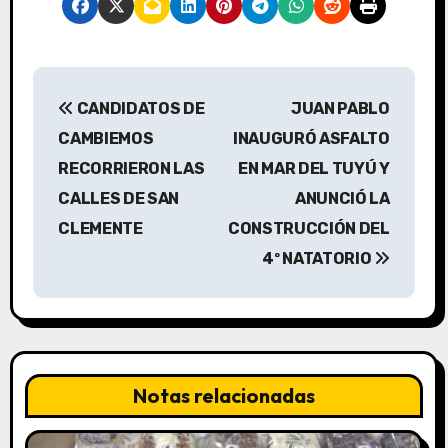
N
CANDIDATOS DE
JUAN PABLO
a
CAMBIEMOS
INAUGURÓ ASFALTO
v
RECORRIERON LAS
EN MAR DEL TUYÚ Y
CALLES DE SAN
ANUNCIÓ LA
e
CLEMENTE
CONSTRUCCIÓN DEL
g
4º NATATORIO
a
c
i
Notas relacionadas
ó