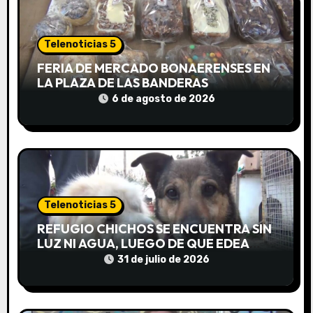
n
d
Telenoticias 5
e
FERIA DE MERCADO BONAERENSES EN
LA PLAZA DE LAS BANDERAS
e
6 de agosto de 2026
n
t
r
a
Telenoticias 5
d
REFUGIO CHICHOS SE ENCUENTRA SIN
LUZ NI AGUA, LUEGO DE QUE EDEA
a
CORTARA EL SUMINISTRO SIN AVISO
31 de julio de 2026
s