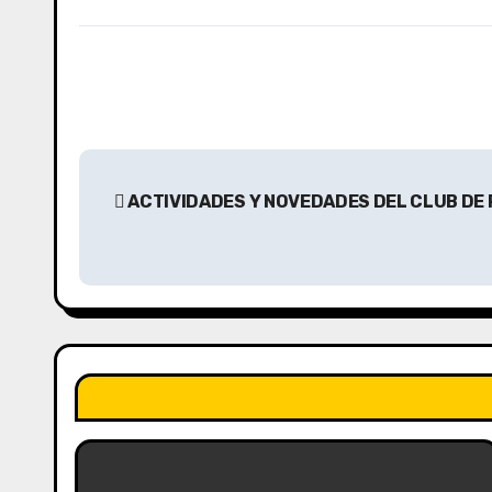
N
ACTIVIDADES Y NOVEDADES DEL CLUB DE
a
v
e
g
a
c
i