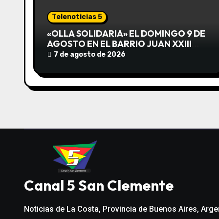
ó
Telenoticias 5
n
«OLLA SOLIDARIA» EL DOMINGO 9 DE
AGOSTO EN EL BARRIO JUAN XXIII
d
DESDE LAS 13 HS
7 de agosto de 2026
e
e
n
t
r
a
Canal 5 San Clemente
d
Noticias de La Costa, Provincia de Buenos Aires, Arge
a