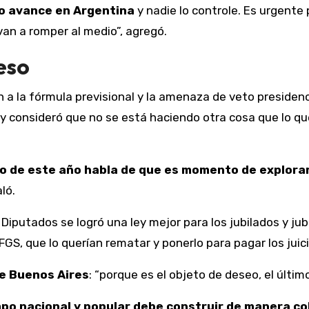
o
avance en Argentina
y nadie lo controle. Es urgent
van a romper al medio”, agregó.
eso
a la fórmula previsional y la amenaza de veto presidenci
 y consideró que no se está haciendo otra cosa que lo qu
ro de este año habla de que es momento de explora
aló.
 Diputados se logró una ley mejor para los jubilados y j
GS, que lo querían rematar y ponerlo para pagar los juicio
de Buenos Aires
: “porque es el objeto de deseo, el últim
mpo nacional y popular debe construir de manera c