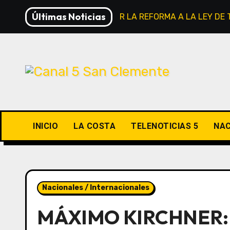
Saltar
Últimas Noticias
VIVO: TRAS RETIRAR LA REFORMA A LA LEY DE
al
contenido
INICIO
LA COSTA
TELENOTICIAS 5
NAC
Nacionales / Internacionales
MÁXIMO KIRCHNER: 