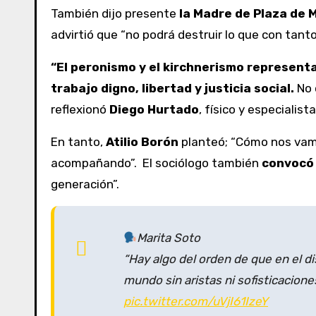
También dijo presente
la Madre de Plaza de 
advirtió que “no podrá destruir lo que con tant
“El peronismo y el kirchnerismo representa
trabajo digno, libertad y justicia social.
No c
reflexionó
Diego Hurtado
, físico y especialist
En tanto,
Atilio Borón
planteó; “Cómo nos vamos
acompañando”. El sociólogo también
convocó 
generación”.
Marita Soto
“Hay algo del orden de que en el 
mundo sin aristas ni sofisticacio
pic.twitter.com/uVjI61IzeY