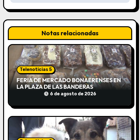
ó
n
Notas relacionadas
d
e
e
Telenoticias 5
n
FERIA DE MERCADO BONAERENSES EN
t
LA PLAZA DE LAS BANDERAS
6 de agosto de 2026
r
a
d
a