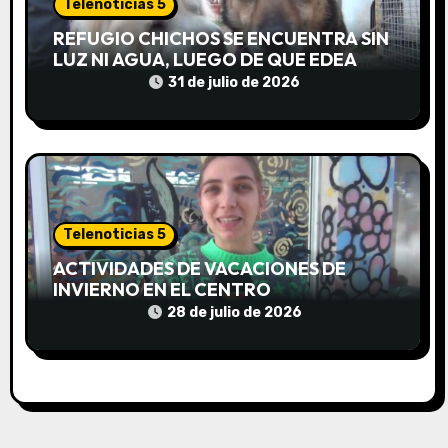
Telenoticias 5
s
REFUGIO CHICHOS SE ENCUENTRA SIN
LUZ NI AGUA, LUEGO DE QUE EDEA
CORTARA EL SUMINISTRO SIN AVISO
31 de julio de 2026
Telenoticias 5
ACTIVIDADES DE VACACIONES DE
INVIERNO EN EL CENTRO
COMUNITARIO EL TALA
28 de julio de 2026