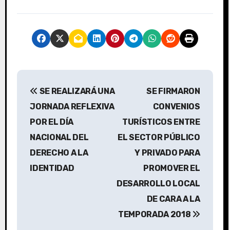
N
SE REALIZARÁ UNA
SE FIRMARON
a
JORNADA REFLEXIVA
CONVENIOS
v
POR EL DÍA
TURÍSTICOS ENTRE
NACIONAL DEL
EL SECTOR PÚBLICO
e
DERECHO A LA
Y PRIVADO PARA
g
IDENTIDAD
PROMOVER EL
a
DESARROLLO LOCAL
DE CARA A LA
c
TEMPORADA 2018
i