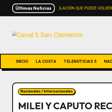
Saltar
Últimas Noticias
LA NUEVA DESREGULACIÓN QUE PUEDE VOLVER
al
contenido
INICIO
LA COSTA
TELENOTICIAS 5
NAC
Nacionales / Internacionales
MILEI Y CAPUTO RE