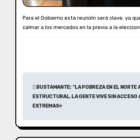
Para el Gobierno esta reunión será clave, ya que podría aportarle ingresos adicionales a los del FMI esenciales para contener la caída de reservas y
calmar a los mercados en la previa a la eleccio
N
BUSTAMANTE: “LA POBREZA EN EL NORTE 
a
ESTRUCTURAL, LA GENTE VIVE SIN ACCESO 
v
EXTREMAS»
e
g