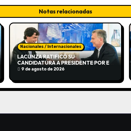
Notas relacionadas
Nacionales / Internacionales
LACUNZA RATIFICÓ SU
CANDIDATURA A PRESIDENTE POR EL
PRO Y DICE QUE MACRI LO IMPULSÓ
9 de agosto de 2026