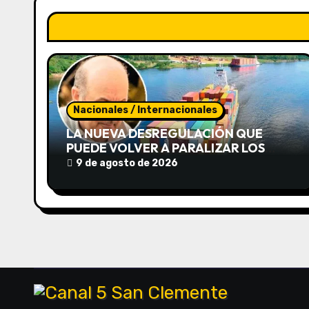
a
c
i
ó
n
Nacionales / Internacionales
LA NUEVA DESREGULACIÓN QUE
d
PUEDE VOLVER A PARALIZAR LOS
PUERTOS
9 de agosto de 2026
e
e
n
t
r