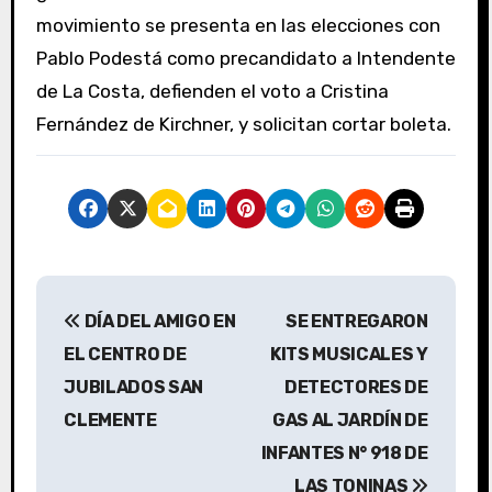
movimiento se presenta en las elecciones con
Pablo Podestá como precandidato a Intendente
de La Costa, defienden el voto a Cristina
Fernández de Kirchner, y solicitan cortar boleta.
N
DÍA DEL AMIGO EN
SE ENTREGARON
a
EL CENTRO DE
KITS MUSICALES Y
v
JUBILADOS SAN
DETECTORES DE
CLEMENTE
GAS AL JARDÍN DE
e
INFANTES N° 918 DE
g
LAS TONINAS