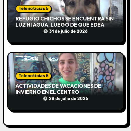
a
Telenoticias 5
d
REFUGIO CHICHOS SE ENCUENTRA SIN
LUZ NI AGUA, LUEGO DE QUE EDEA
a
CORTARA EL SUMINISTRO SIN AVISO
31 de julio de 2026
s
Telenoticias 5
ACTIVIDADES DE VACACIONES DE
INVIERNO EN EL CENTRO
COMUNITARIO EL TALA
28 de julio de 2026