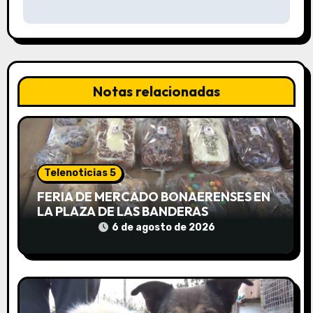
a
c
i
Notas relacionadas
ó
n
d
Telenoticias 5
e
FERIA DE MERCADO BONAERENSES EN
LA PLAZA DE LAS BANDERAS
e
6 de agosto de 2026
n
t
r