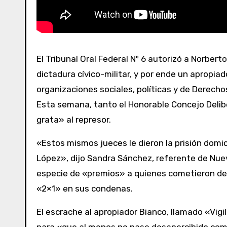
El Tribunal Oral Federal Nº 6 autorizó a Norberto Bianco, médico que fue Jefe de la Maternidad Clandestina de Campo de Mayo durante la última
dictadura cívico-militar, y por ende un apropiad
organizaciones sociales, políticas y de Derec
Esta semana, tanto el Honorable Concejo Delib
grata» al represor.
«Estos mismos jueces le dieron la prisión domic
López», dijo Sandra Sánchez, referente de Nue
especie de «premios» a quienes cometieron deli
«2×1» en sus condenas.
El escrache al apropiador Bianco, llamado «Vigil