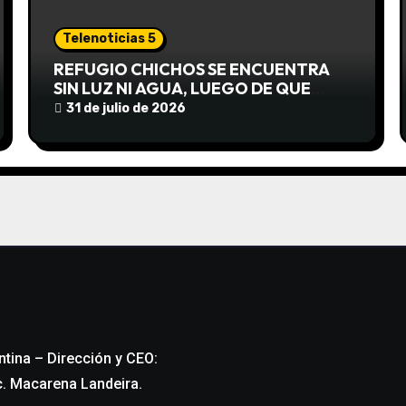
Telenoticias 5
REFUGIO CHICHOS SE ENCUENTRA
SIN LUZ NI AGUA, LUEGO DE QUE
EDEA CORTARA EL SUMINISTRO SIN
31 de julio de 2026
AVISO
ntina – Dirección y CEO:
c. Macarena Landeira.