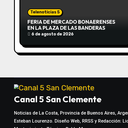
i
ó
Telenoticias 5
n
FERIA DE MERCADO BONAERENSES
EN LA PLAZA DE LAS BANDERAS
d
6 de agosto de 2026
e
e
n
t
r
Canal 5 San Clemente
a
Noticias de La Costa, Provincia de Buenos Aires, Arge
d
Esteban Lourenzo. Diseño Web, RRSS y Redacción: Li