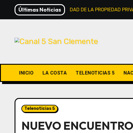
Saltar
Últimas Noticias
LEY DE INVIOLABILIDAD DE LA PROPIEDAD PRI
al
contenido
INICIO
LA COSTA
TELENOTICIAS 5
NAC
Telenoticias 5
NUEVO ENCUENTRO 