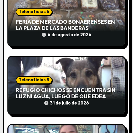
d
Telenoticias 5
e
FERIA DE MERCADO BONAERENSES EN
LA PLAZA DE LAS BANDERAS
e
6 de agosto de 2026
n
t
r
a
Telenoticias 5
d
REFUGIO CHICHOS SE ENCUENTRA SIN
LUZ NI AGUA, LUEGO DE QUE EDEA
a
CORTARA EL SUMINISTRO SIN AVISO
31 de julio de 2026
s