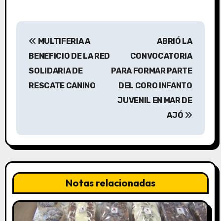
N
MULTIFERIA A
ABRIÓ LA
a
BENEFICIO DE LA RED
CONVOCATORIA
v
SOLIDARIA DE
PARA FORMAR PARTE
RESCATE CANINO
DEL CORO INFANTO
e
JUVENIL EN MAR DE
g
AJÓ
a
c
i
Notas relacionadas
ó
n