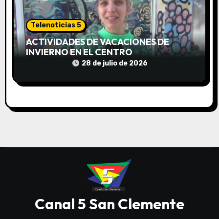
Telenoticias 5
ACTIVIDADES DE VACACIONES DE
INVIERNO EN EL CENTRO
COMUNITARIO EL TALA
28 de julio de 2026
Canal 5 San Clemente