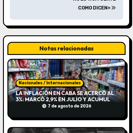
COMO DICEN»
c
i
ó
n
Notas relacionadas
d
e
e
Nacionales / Internacionales
LA INFLACIÓN EN CABA SE ACERCÓ AL
n
3%: MARCÓ 2,9% EN JULIO Y ACUMULA
19,4% EN LO QUE VA DEL AÑO
t
7 de agosto de 2026
r