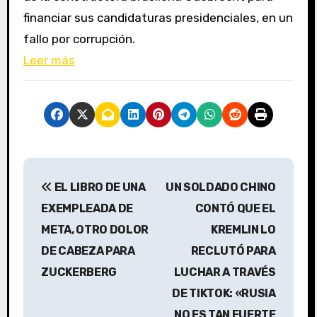
financiar sus candidaturas presidenciales, en un
fallo por corrupción.
Leer más
N
EL LIBRO DE UNA
UN SOLDADO CHINO
a
EXEMPLEADA DE
CONTÓ QUE EL
v
META, OTRO DOLOR
KREMLIN LO
DE CABEZA PARA
RECLUTÓ PARA
e
ZUCKERBERG
LUCHAR A TRAVÉS
g
DE TIKTOK: «RUSIA
a
NO ES TAN FUERTE