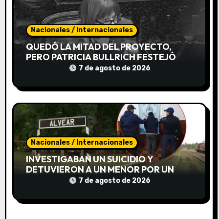
a
d
Nacionales / Internacionales
a
QUEDÓ LA MITAD DEL PROYECTO,
s
PERO PATRICIA BULLRICH FESTEJÓ
IGUAL Y CELEBRÓ LA «ROSCA»
7 de agosto de 2026
Nacionales / Internacionales
INVESTIGABAN UN SUICIDIO Y
DETUVIERON A UN MENOR POR UN
«ATROZ» HOMICIDIO DE UNA JOVEN
7 de agosto de 2026
EN CORRIENTES