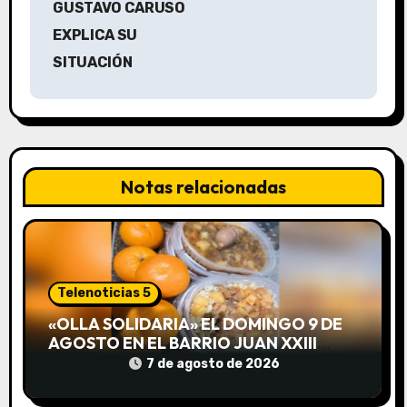
GUSTAVO CARUSO
g
EXPLICA SU
a
SITUACIÓN
c
i
ó
Notas relacionadas
n
d
e
Telenoticias 5
e
«OLLA SOLIDARIA» EL DOMINGO 9 DE
AGOSTO EN EL BARRIO JUAN XXIII
n
DESDE LAS 13 HS
7 de agosto de 2026
t