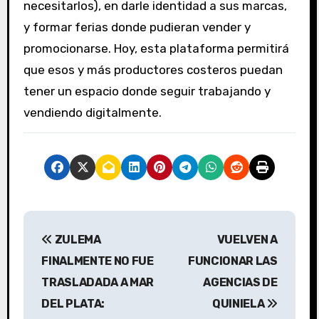
necesitarlos), en darle identidad a sus marcas,
y formar ferias donde pudieran vender y
promocionarse. Hoy, esta plataforma permitirá
que esos y más productores costeros puedan
tener un espacio donde seguir trabajando y
vendiendo digitalmente.
N
ZULEMA
VUELVEN A
a
FINALMENTE NO FUE
FUNCIONAR LAS
v
TRASLADADA A MAR
AGENCIAS DE
DEL PLATA:
QUINIELA
e