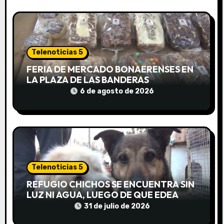
r
a
d
Telenoticias 5
FERIA DE MERCADO BONAERENSES EN
a
LA PLAZA DE LAS BANDERAS
6 de agosto de 2026
s
Telenoticias 5
REFUGIO CHICHOS SE ENCUENTRA SIN
LUZ NI AGUA, LUEGO DE QUE EDEA
CORTARA EL SUMINISTRO SIN AVISO
31 de julio de 2026