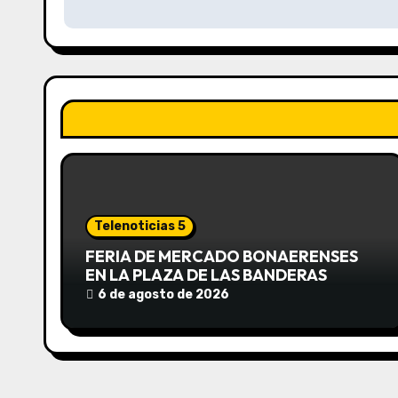
v
e
g
a
c
i
ó
Telenoticias 5
n
FERIA DE MERCADO BONAERENSES
EN LA PLAZA DE LAS BANDERAS
d
6 de agosto de 2026
e
e