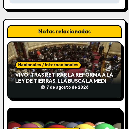
a
c
i
Notas relacionadas
ó
n
d
Nacionales / Internacionales
e
VIVO: TRAS RETIRAR LA REFORMA A LA
LEY DE TIERRAS, LLA BUSCA LA MEDIA
e
SANCIÓN DE INVIOLABILIDAD DE LA
7 de agosto de 2026
PROPIEDAD PRIVADA
n
t
r