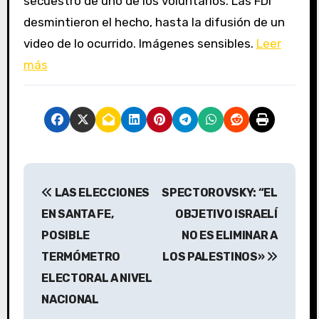
secuestro de uno de los voluntarios. Las FDI
desmintieron el hecho, hasta la difusión de un
video de lo ocurrido. Imágenes sensibles.
Leer
más
N
LAS ELECCIONES
SPECTOROVSKY: “EL
a
EN SANTA FE,
OBJETIVO ISRAELÍ
v
POSIBLE
NO ES ELIMINAR A
TERMÓMETRO
LOS PALESTINOS»
e
ELECTORAL A NIVEL
g
NACIONAL