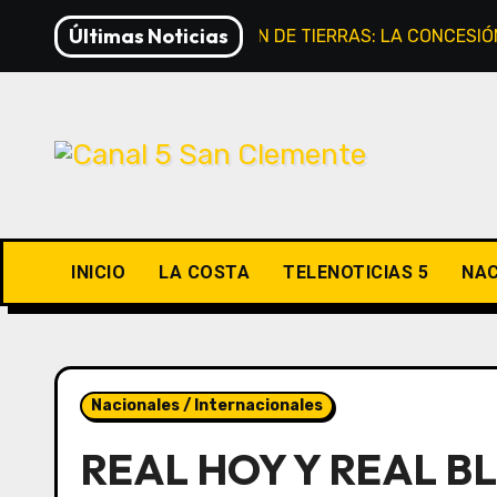
Saltar
Últimas Noticias
EXTRANJERIZACIÓN DE TIERRAS: LA CONCESIÓ
al
contenido
INICIO
LA COSTA
TELENOTICIAS 5
NAC
Nacionales / Internacionales
REAL HOY Y REAL BL