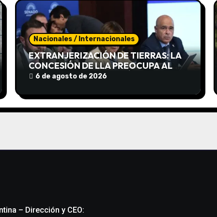
Nacionales / Internacionales
EXTRANJERIZACIÓN DE TIERRAS: LA
CONCESIÓN DE LLA PREOCUPA AL
GOBIERNO POR LAS PRÓXIMAS
6 de agosto de 2026
REFORMAS DE MILEI EN EL
CONGRESO
ntina – Dirección y CEO: