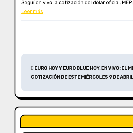
Seguí en vivo la cotización del dólar oficial, M
Leer más
N
EURO HOY Y EURO BLUE HOY, EN VIVO: EL M
a
COTIZACIÓN DE ESTE MIÉRCOLES 9 DE ABRI
v
e
g
a
c