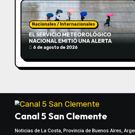
i
ó
Nacionales / Internacionales
n
EL SERVICIO METEOROLÓGICO
NACIONAL EMITIÓ UNA ALERTA
d
AMARILLA POR CICLOGÉNESIS Y
6 de agosto de 2026
FUERTES TORMENTAS PARA ESTE
e
JUEVES
e
n
t
r
Canal 5 San Clemente
a
Noticias de La Costa, Provincia de Buenos Aires, Arge