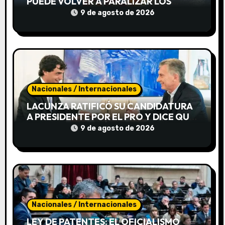
t
PUEDE VOLVER A PARALIZAR LOS
PUERTOS
9 de agosto de 2026
r
a
d
a
Nacionales / Internacionales
s
LACUNZA RATIFICÓ SU CANDIDATURA
A PRESIDENTE POR EL PRO Y DICE QUE
MACRI LO IMPULSÓ
9 de agosto de 2026
Nacionales / Internacionales
LEY DE PATENTES: EL OFICIALISMO