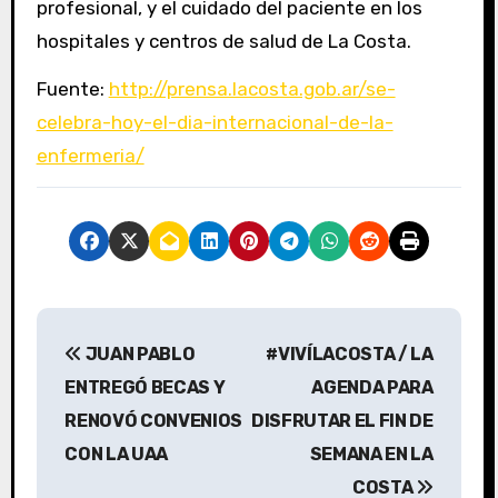
profesional, y el cuidado del paciente en los
hospitales y centros de salud de La Costa.
Fuente:
http://prensa.lacosta.gob.ar/se-
celebra-hoy-el-dia-internacional-de-la-
enfermeria/
N
JUAN PABLO
#VIVÍLACOSTA / LA
a
ENTREGÓ BECAS Y
AGENDA PARA
v
RENOVÓ CONVENIOS
DISFRUTAR EL FIN DE
CON LA UAA
SEMANA EN LA
e
COSTA