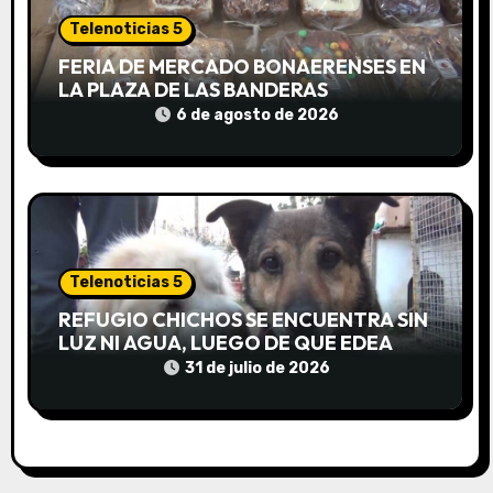
r
Telenoticias 5
a
FERIA DE MERCADO BONAERENSES EN
LA PLAZA DE LAS BANDERAS
d
6 de agosto de 2026
a
s
Telenoticias 5
REFUGIO CHICHOS SE ENCUENTRA SIN
LUZ NI AGUA, LUEGO DE QUE EDEA
CORTARA EL SUMINISTRO SIN AVISO
31 de julio de 2026