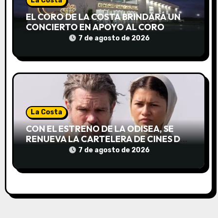
a
La Costa
d
EL CORO DE LA COSTA BRINDARÁ UN
CONCIERTO EN APOYO AL CORO
a
NACIONAL DE NIÑOS
7 de agosto de 2026
s
La Costa
CON EL ESTRENO DE LA ODISEA, SE
RENUEVA LA CARTELERA DE CINES DE
LA COSTA
7 de agosto de 2026