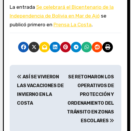
La entrada
Se celebrará el Bicentenario de la
Independencia de Bolivia en Mar de Ajó
se
publicó primero en
Prensa La Costa
.
N
ASÍ SE VIVIERON
SE RETOMARON LOS
a
LAS VACACIONES DE
OPERATIVOS DE
v
INVIERNO EN LA
PROTECCIÓN Y
COSTA
ORDENAMIENTO DEL
e
TRÁNSITO EN ZONAS
g
ESCOLARES
a