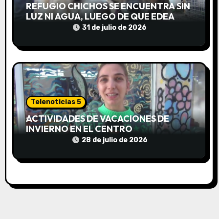
a
REFUGIO CHICHOS SE ENCUENTRA SIN
s
LUZ NI AGUA, LUEGO DE QUE EDEA
CORTARA EL SUMINISTRO SIN AVISO
31 de julio de 2026
Telenoticias 5
ACTIVIDADES DE VACACIONES DE
INVIERNO EN EL CENTRO
COMUNITARIO EL TALA
28 de julio de 2026