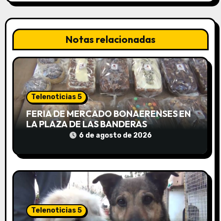
ó
n
Notas relacionadas
d
e
e
Telenoticias 5
FERIA DE MERCADO BONAERENSES EN
n
LA PLAZA DE LAS BANDERAS
t
6 de agosto de 2026
r
a
d
Telenoticias 5