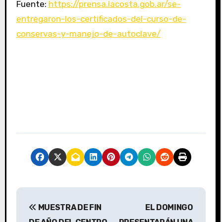
Fuente:
https://prensa.lacosta.gob.ar/se-
entregaron-los-certificados-del-curso-de-
conservas-y-manejo-de-autoclave/
N
MUESTRA DE FIN
EL DOMINGO
a