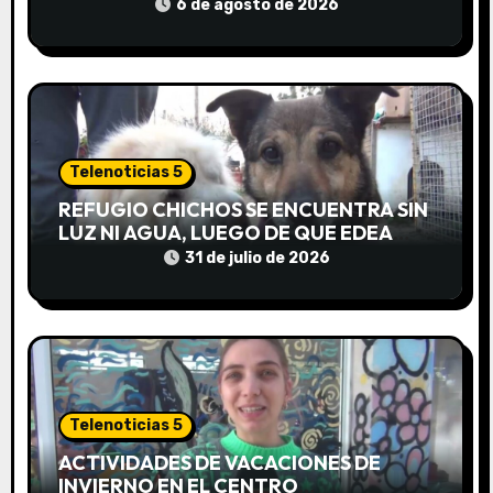
6 de agosto de 2026
n
t
r
a
Telenoticias 5
d
REFUGIO CHICHOS SE ENCUENTRA SIN
LUZ NI AGUA, LUEGO DE QUE EDEA
a
CORTARA EL SUMINISTRO SIN AVISO
31 de julio de 2026
s
Telenoticias 5
ACTIVIDADES DE VACACIONES DE
INVIERNO EN EL CENTRO