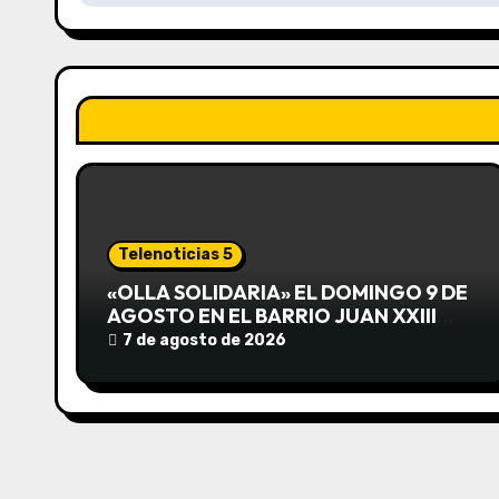
e
g
a
c
i
ó
Telenoticias 5
n
«OLLA SOLIDARIA» EL DOMINGO 9 DE
AGOSTO EN EL BARRIO JUAN XXIII
d
DESDE LAS 13 HS
7 de agosto de 2026
e
e
n