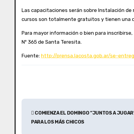
Las capacitaciones serán sobre Instalación de r
cursos son totalmente gratuitos y tienen una d
Para mayor información o bien para inscribirse,
Nº 365 de Santa Teresita.
Fuente:
http://prensa.lacosta.gob.ar/se-entr
N
COMIENZA EL DOMINGO “JUNTOS A JUGAR
a
PARA LOS MÁS CHICOS
v