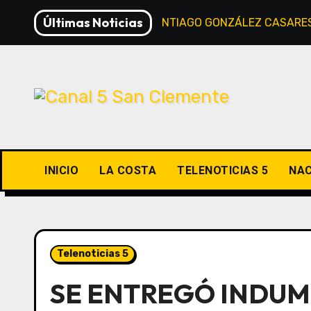
Saltar
Últimas Noticias
LA TIERRA, POR SANTIAGO GONZÁLEZ CASARE
al
contenido
INICIO
LA COSTA
TELENOTICIAS 5
NAC
Telenoticias 5
SE ENTREGÓ INDUM