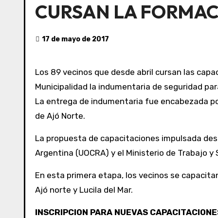
CURSAN LA FORMAC
17 de mayo de 2017
Los 89 vecinos que desde abril cursan las capaci
Municipalidad la indumentaria de seguridad par
La entrega de indumentaria fue encabezada por el Secretario de Producción y Desarrollo, Gustavo Caruso, y tuvo lugar en el Centro Comunitario Mar
de Ajó Norte.
La propuesta de capacitaciones impulsada desde
Argentina (UOCRA) y el Ministerio de Trabajo y S
En esta primera etapa, los vecinos se capacitan 
Ajó norte y Lucila del Mar.
INSCRIPCION PARA NUEVAS CAPACITACIONE