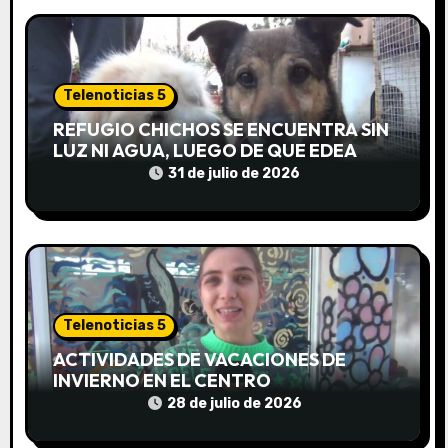
t
r
a
Telenoticias 5
d
REFUGIO CHICHOS SE ENCUENTRA SIN
LUZ NI AGUA, LUEGO DE QUE EDEA
a
CORTARA EL SUMINISTRO SIN AVISO
31 de julio de 2026
s
Telenoticias 5
ACTIVIDADES DE VACACIONES DE
INVIERNO EN EL CENTRO
COMUNITARIO EL TALA
28 de julio de 2026