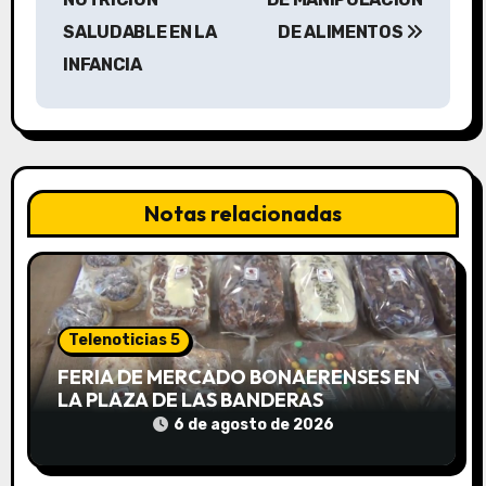
e
SALUDABLE EN LA
DE ALIMENTOS
g
INFANCIA
a
c
i
Notas relacionadas
ó
n
d
Telenoticias 5
e
FERIA DE MERCADO BONAERENSES EN
LA PLAZA DE LAS BANDERAS
e
6 de agosto de 2026
n