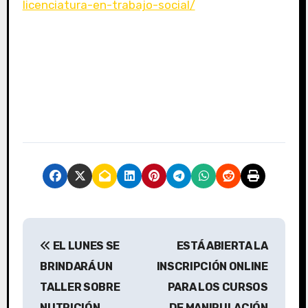
licenciatura-en-trabajo-social/
N
EL LUNES SE
ESTÁ ABIERTA LA
a
BRINDARÁ UN
INSCRIPCIÓN ONLINE
v
TALLER SOBRE
PARA LOS CURSOS
NUTRICIÓN
DE MANIPULACIÓN