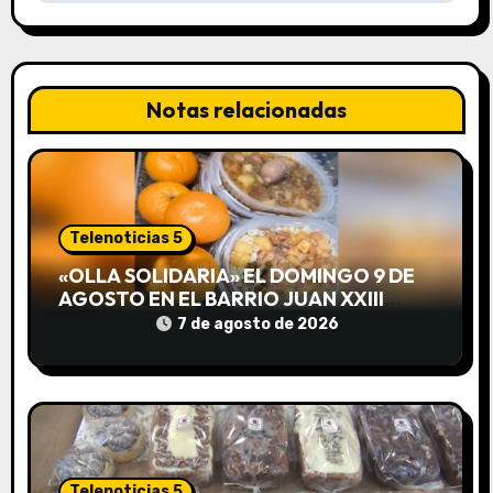
c
i
Notas relacionadas
ó
n
d
Telenoticias 5
e
«OLLA SOLIDARIA» EL DOMINGO 9 DE
AGOSTO EN EL BARRIO JUAN XXIII
e
DESDE LAS 13 HS
7 de agosto de 2026
n
t
r
a
Telenoticias 5