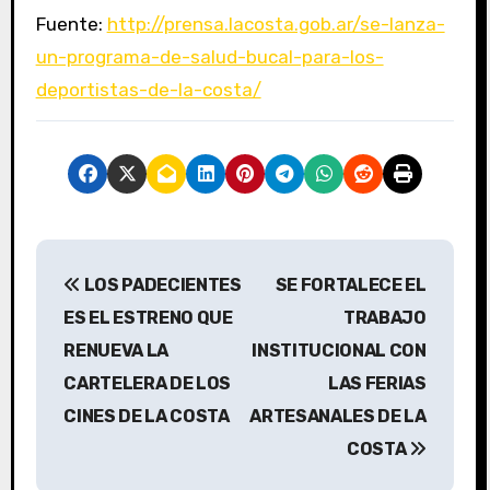
Fuente:
http://prensa.lacosta.gob.ar/se-lanza-
un-programa-de-salud-bucal-para-los-
deportistas-de-la-costa/
N
LOS PADECIENTES
SE FORTALECE EL
a
ES EL ESTRENO QUE
TRABAJO
v
RENUEVA LA
INSTITUCIONAL CON
CARTELERA DE LOS
LAS FERIAS
e
CINES DE LA COSTA
ARTESANALES DE LA
g
COSTA
a