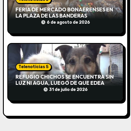
d
FERIA DE MERCADO BONAERENSES EN
LA PLAZA DE LAS BANDERAS
a
6 de agosto de 2026
s
Telenoticias 5
REFUGIO CHICHOS SE ENCUENTRA SIN
LUZ NI AGUA, LUEGO DE QUE EDEA
CORTARA EL SUMINISTRO SIN AVISO
31 de julio de 2026