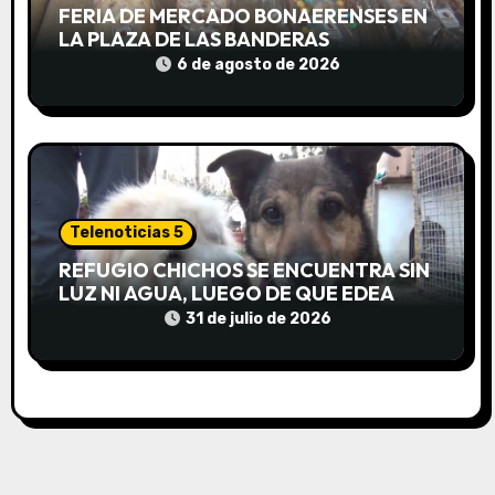
a
FERIA DE MERCADO BONAERENSES EN
LA PLAZA DE LAS BANDERAS
d
6 de agosto de 2026
a
s
Telenoticias 5
REFUGIO CHICHOS SE ENCUENTRA SIN
LUZ NI AGUA, LUEGO DE QUE EDEA
CORTARA EL SUMINISTRO SIN AVISO
31 de julio de 2026