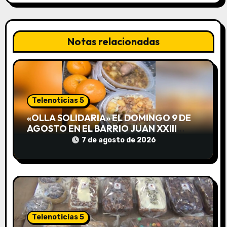
a
c
Notas relacionadas
i
ó
n
Telenoticias 5
d
«OLLA SOLIDARIA» EL DOMINGO 9 DE
e
AGOSTO EN EL BARRIO JUAN XXIII
DESDE LAS 13 HS
7 de agosto de 2026
e
n
t
r
Telenoticias 5