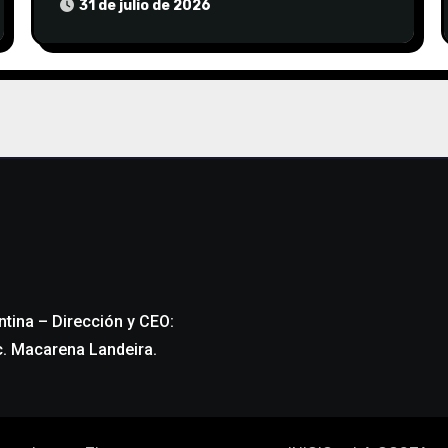
EDEA CORTARA EL SUMINISTRO SIN
31 de julio de 2026
AVISO
ntina – Dirección y CEO:
c. Macarena Landeira.