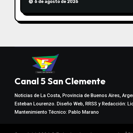
d
6 de agosto de 2026
e
e
n
t
r
a
Canal 5 San Clemente
d
Noticias de La Costa, Provincia de Buenos Aires, Arge
a
Esteban Lourenzo. Diseño Web, RRSS y Redacción: Li
s
Mantenimiento Técnico: Pablo Marano