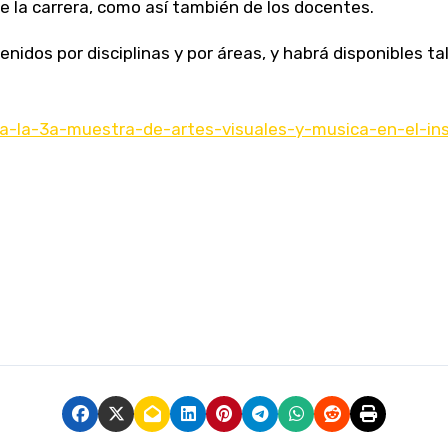
de la carrera, como así también de los docentes.
enidos por disciplinas y por áreas, y habrá disponibles t
liza-la-3a-muestra-de-artes-visuales-y-musica-en-el-in