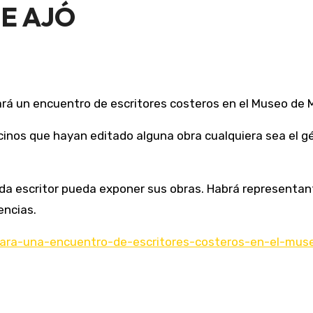
E AJÓ
izará un encuentro de escritores costeros en el Museo de
cinos que hayan editado alguna obra cualquiera sea el gé
a escritor pueda exponer sus obras. Habrá representante
encias.
lizara-una-encuentro-de-escritores-costeros-en-el-mu