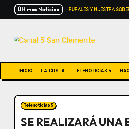
Saltar
Últimas Noticias
LA LEY DE TIERRAS RURALES Y NUESTRA SOBE
al
contenido
INICIO
LA COSTA
TELENOTICIAS 5
NAC
Telenoticias 5
SE REALIZARÁ UNA