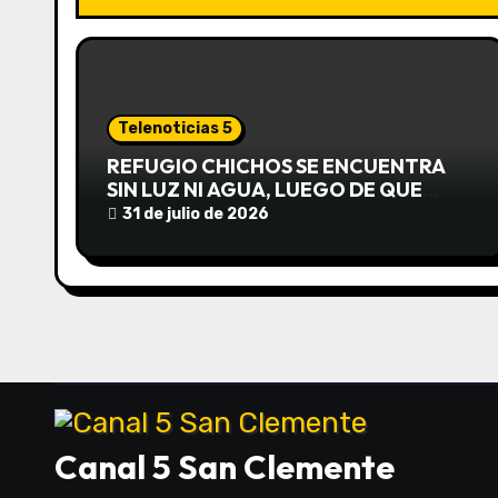
c
i
ó
Telenoticias 5
n
REFUGIO CHICHOS SE ENCUENTRA
SIN LUZ NI AGUA, LUEGO DE QUE
d
EDEA CORTARA EL SUMINISTRO SIN
31 de julio de 2026
AVISO
e
e
n
t
r
Canal 5 San Clemente
a