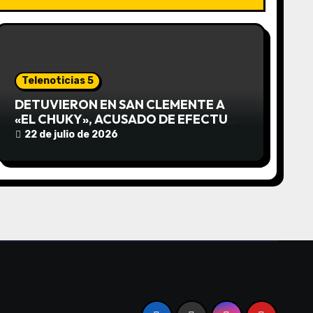
Telenoticias 5
DETUVIERON EN SAN CLEMENTE A
«EL CHUKY», ACUSADO DE EFECTUAR
DISPAROS CONTRA UN
22 de julio de 2026
MOTOCICLISTA: SECUESTRARON
ARMAS, DROGAS Y UN AUTO
ROBADO