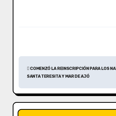
N
COMENZÓ LA REINSCRIPCIÓN PARA LOS NA
a
SANTA TERESITA Y MAR DE AJÓ
v
e
g
a