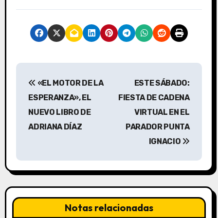
N
«EL MOTOR DE LA
ESTE SÁBADO:
a
ESPERANZA», EL
FIESTA DE CADENA
v
NUEVO LIBRO DE
VIRTUAL EN EL
ADRIANA DÍAZ
PARADOR PUNTA
e
IGNACIO
g
a
c
Notas relacionadas
i