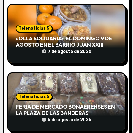
ó
n
Telenoticias 5
d
«OLLA SOLIDARIA» EL DOMINGO 9 DE
e
AGOSTO EN EL BARRIO JUAN XXIII
DESDE LAS 13 HS
7 de agosto de 2026
e
n
t
r
Telenoticias 5
a
FERIA DE MERCADO BONAERENSES EN
LA PLAZA DE LAS BANDERAS
d
6 de agosto de 2026
a