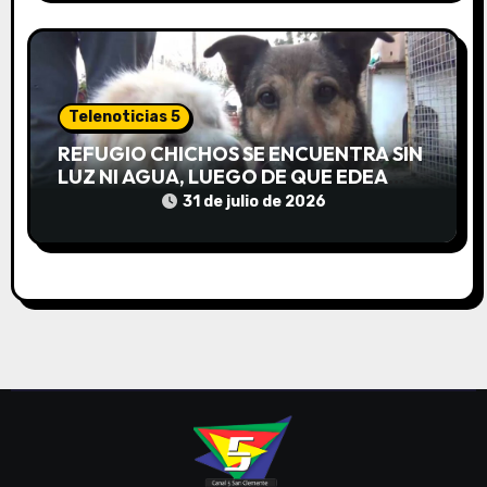
s
Telenoticias 5
REFUGIO CHICHOS SE ENCUENTRA SIN
LUZ NI AGUA, LUEGO DE QUE EDEA
CORTARA EL SUMINISTRO SIN AVISO
31 de julio de 2026