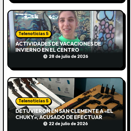
t
r
a
Telenoticias 5
d
ACTIVIDADES DE VACACIONES DE
INVIERNO EN EL CENTRO
a
COMUNITARIO EL TALA
28 de julio de 2026
s
Telenoticias 5
DETUVIERON EN SAN CLEMENTE A «EL
CHUKY», ACUSADO DE EFECTUAR
DISPAROS CONTRA UN MOTOCICLISTA:
22 de julio de 2026
SECUESTRARON ARMAS, DROGAS Y UN