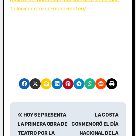
fallecimiento-de-mara-mateu/
N
HOY SE PRESENTA
LA COSTA
a
LA PRIMERA OBRA DE
CONMEMORÓ EL DÍA
v
TEATRO POR LA
NACIONAL DE LA