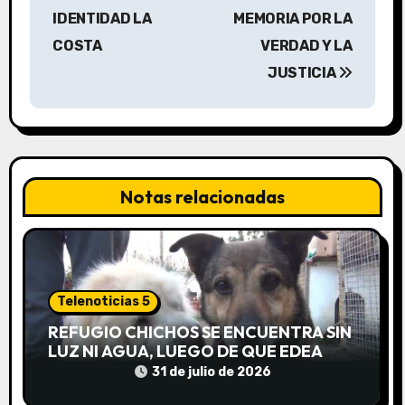
IDENTIDAD LA
MEMORIA POR LA
e
COSTA
VERDAD Y LA
g
JUSTICIA
a
c
i
Notas relacionadas
ó
n
d
Telenoticias 5
e
REFUGIO CHICHOS SE ENCUENTRA SIN
LUZ NI AGUA, LUEGO DE QUE EDEA
e
CORTARA EL SUMINISTRO SIN AVISO
31 de julio de 2026
n