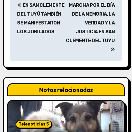
EN SAN CLEMENTE
MARCHA POR EL DÍA
a
DEL TUYÚ TAMBIÉN
DE LA MEMORIA, LA
v
SE MANIFESTARON
VERDAD Y LA
LOS JUBILADOS
JUSTICIA EN SAN
e
CLEMENTE DEL TUYÚ
g
a
c
i
Notas relacionadas
ó
n
d
Telenoticias 5
e