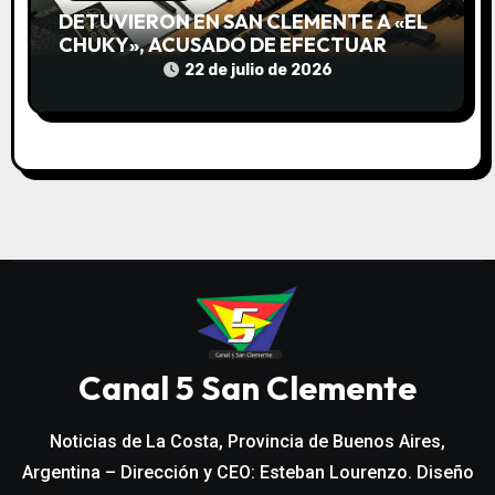
DETUVIERON EN SAN CLEMENTE A «EL
CHUKY», ACUSADO DE EFECTUAR
DISPAROS CONTRA UN MOTOCICLISTA:
22 de julio de 2026
SECUESTRARON ARMAS, DROGAS Y UN
AUTO ROBADO
Canal 5 San Clemente
Noticias de La Costa, Provincia de Buenos Aires,
Argentina – Dirección y CEO: Esteban Lourenzo. Diseño