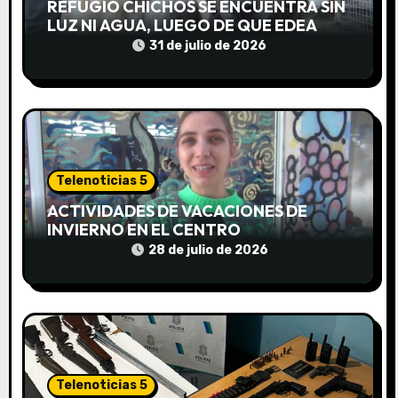
REFUGIO CHICHOS SE ENCUENTRA SIN
LUZ NI AGUA, LUEGO DE QUE EDEA
e
CORTARA EL SUMINISTRO SIN AVISO
31 de julio de 2026
n
t
r
a
Telenoticias 5
d
ACTIVIDADES DE VACACIONES DE
INVIERNO EN EL CENTRO
a
COMUNITARIO EL TALA
28 de julio de 2026
s
Telenoticias 5