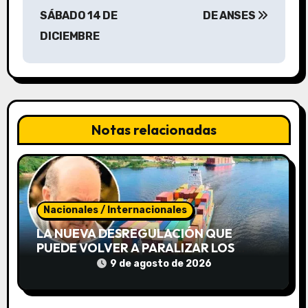
e
SÁBADO 14 DE
DE ANSES
g
DICIEMBRE
a
c
i
Notas relacionadas
ó
n
d
Nacionales / Internacionales
e
LA NUEVA DESREGULACIÓN QUE
PUEDE VOLVER A PARALIZAR LOS
e
PUERTOS
9 de agosto de 2026
n