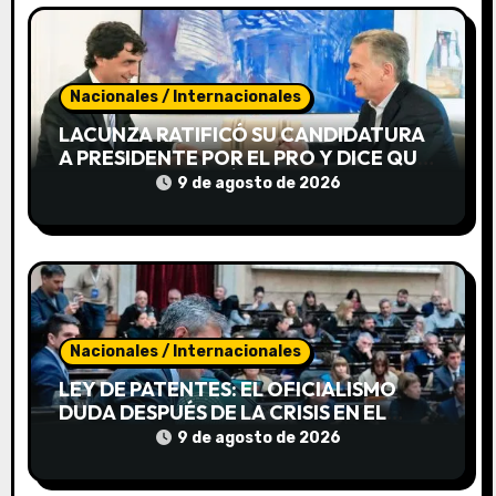
t
r
a
Nacionales / Internacionales
d
LACUNZA RATIFICÓ SU CANDIDATURA
A PRESIDENTE POR EL PRO Y DICE QUE
a
MACRI LO IMPULSÓ
9 de agosto de 2026
s
Nacionales / Internacionales
LEY DE PATENTES: EL OFICIALISMO
DUDA DESPUÉS DE LA CRISIS EN EL
SENADO
9 de agosto de 2026