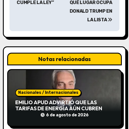
CUMPLE LA LEY”
QUÉ LUGAR OCUPA
g
DONALD TRUMP EN
a
LA LISTA
c
i
ó
Notas relacionadas
n
d
e
Nacionales / Internacionales
e
EMILIO APUD ADVIRTIÓ QUE LAS
TARIFAS DE ENERGÍA AÚN CUBREN
n
SOLO EL 55% DEL COSTO Y ALERTÓ
6 de agosto de 2026
POR POSIBLES CORTES DE LUZ
t