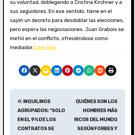
su voluntad, doblegando a Cristina Kirchner y a
sus seguidores. En ese sentido, tiene en el
cajón un decreto para desdoblar las elecciones,
pero espera las negociaciones. Juan Grabois se
metió en el conflicto, ofreciéndose como
mediador.
Leer más
N
INQUILINOS
QUIÉNES SON LOS
a
AGRUPADOS: “SOLO
HOMBRES MÁS
v
EN EL 9% DE LOS
RICOS DEL MUNDO
CONTRATOS SE
SEGÚN FORBES Y
e