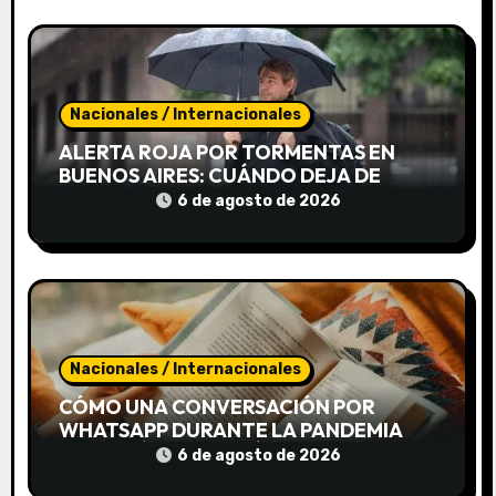
r
a
d
Nacionales / Internacionales
ALERTA ROJA POR TORMENTAS EN
a
BUENOS AIRES: CUÁNDO DEJA DE
LLOVER
6 de agosto de 2026
s
Nacionales / Internacionales
CÓMO UNA CONVERSACIÓN POR
WHATSAPP DURANTE LA PANDEMIA
TERMINÓ CONVIRTIÉNDOSE EN UN
6 de agosto de 2026
LIBRO