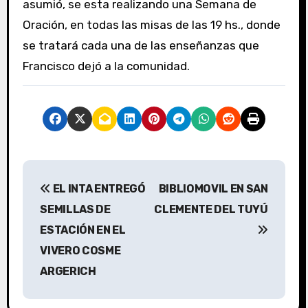
asumió, se esta realizando una Semana de
Oración, en todas las misas de las 19 hs., donde
se tratará cada una de las enseñanzas que
Francisco dejó a la comunidad.
N
EL INTA ENTREGÓ
BIBLIOMOVIL EN SAN
a
SEMILLAS DE
CLEMENTE DEL TUYÚ
v
ESTACIÓN EN EL
VIVERO COSME
e
ARGERICH
g