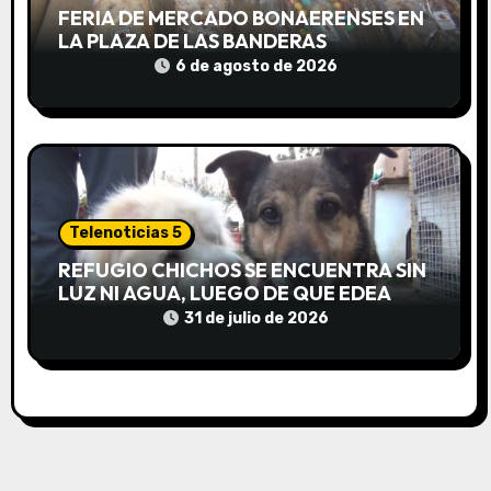
a
FERIA DE MERCADO BONAERENSES EN
LA PLAZA DE LAS BANDERAS
d
6 de agosto de 2026
a
s
Telenoticias 5
REFUGIO CHICHOS SE ENCUENTRA SIN
LUZ NI AGUA, LUEGO DE QUE EDEA
CORTARA EL SUMINISTRO SIN AVISO
31 de julio de 2026