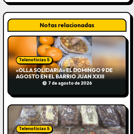
a
c
Notas relacionadas
i
ó
n
Telenoticias 5
d
«OLLA SOLIDARIA» EL DOMINGO 9 DE
e
AGOSTO EN EL BARRIO JUAN XXIII
DESDE LAS 13 HS
7 de agosto de 2026
e
n
t
r
Telenoticias 5