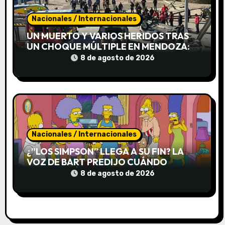
d
Nacionales / Internacionales
a
UN MUERTO Y VARIOS HERIDOS TRAS
s
UN CHOQUE MÚLTIPLE EN MENDOZA:
DOS AUTOS CAYERON DE UN PUENTE
8 de agosto de 2026
Nacionales / Internacionales
¿”LOS SIMPSON” LLEGA A SU FIN? LA
VOZ DE BART PREDIJO CUÁNDO
TERMINARÁ LA SERIE DESPUÉS DE CASI
8 de agosto de 2026
40 AÑOS