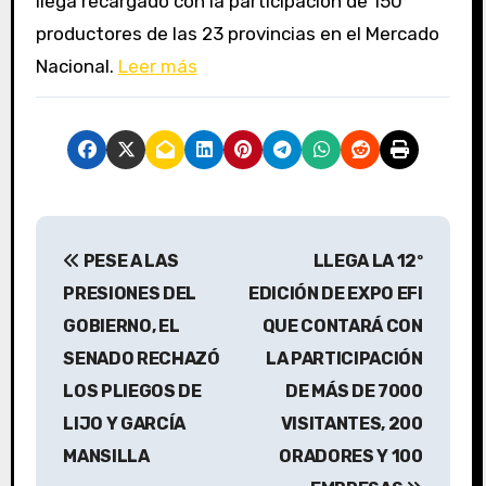
llega recargado con la participación de 150
productores de las 23 provincias en el Mercado
Nacional.
Leer más
N
PESE A LAS
LLEGA LA 12º
a
PRESIONES DEL
EDICIÓN DE EXPO EFI
v
GOBIERNO, EL
QUE CONTARÁ CON
SENADO RECHAZÓ
LA PARTICIPACIÓN
e
LOS PLIEGOS DE
DE MÁS DE 7000
g
LIJO Y GARCÍA
VISITANTES, 200
a
MANSILLA
ORADORES Y 100