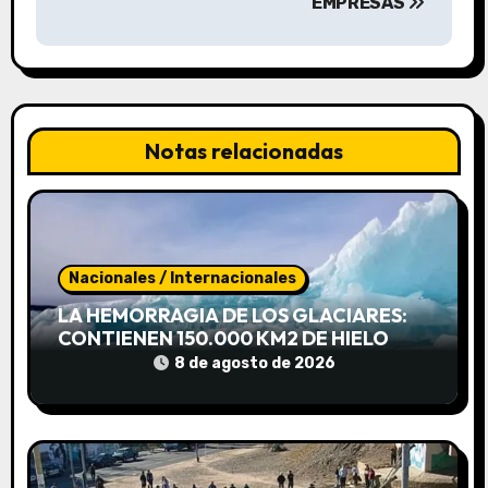
EMPRESAS
c
i
ó
n
Notas relacionadas
d
e
e
Nacionales / Internacionales
LA HEMORRAGIA DE LOS GLACIARES:
n
CONTIENEN 150.000 KM2 DE HIELO
PERO PIERDEN MASA A UN RITMO SIN
t
8 de agosto de 2026
PRECEDENTES.
r
a