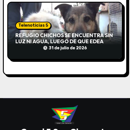
s
Telenoticias 5
REFUGIO CHICHOS SE ENCUENTRA SIN
LUZ NI AGUA, LUEGO DE QUE EDEA
CORTARA EL SUMINISTRO SIN AVISO
31 de julio de 2026