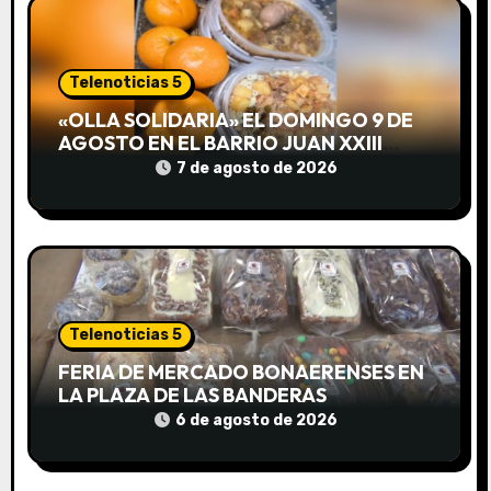
ó
n
Telenoticias 5
d
«OLLA SOLIDARIA» EL DOMINGO 9 DE
e
AGOSTO EN EL BARRIO JUAN XXIII
DESDE LAS 13 HS
7 de agosto de 2026
e
n
t
r
Telenoticias 5
a
FERIA DE MERCADO BONAERENSES EN
LA PLAZA DE LAS BANDERAS
d
6 de agosto de 2026
a