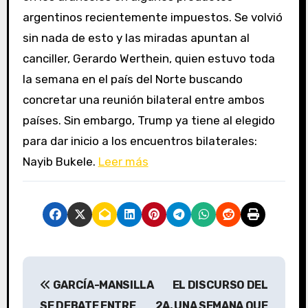
argentinos recientemente impuestos. Se volvió
sin nada de esto y las miradas apuntan al
canciller, Gerardo Werthein, quien estuvo toda
la semana en el país del Norte buscando
concretar una reunión bilateral entre ambos
países. Sin embargo, Trump ya tiene al elegido
para dar inicio a los encuentros bilaterales:
Nayib Bukele.
Leer más
N
GARCÍA-MANSILLA
EL DISCURSO DEL
a
SE DEBATE ENTRE
2A, UNA SEMANA QUE