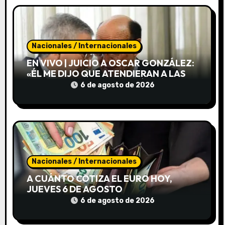
n
t
Nacionales / Internacionales
r
EN VIVO | JUICIO A OSCAR GONZÁLEZ:
a
«ÉL ME DIJO QUE ATENDIERAN A LAS
PERSONAS DEL OTRO VEHÍCULO»
6 de agosto de 2026
d
a
s
Nacionales / Internacionales
A CUÁNTO COTIZA EL EURO HOY,
JUEVES 6 DE AGOSTO
6 de agosto de 2026