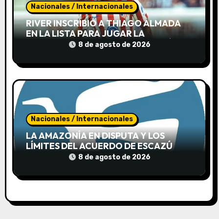
Nacionales / Internacionales
a
RIVER INSCRIBIÓ A THIAGO ALMADA
s
EN LA LISTA PARA JUGAR LA
SUDAMERICANA AUNQUE TODAVÍA NO
8 de agosto de 2026
LLEGÓ A LA ARGENTINA
Nacionales / Internacionales
LA AMAZONÍA EN DISPUTA Y LOS
LÍMITES DEL ACUERDO DE ESCAZÚ
8 de agosto de 2026