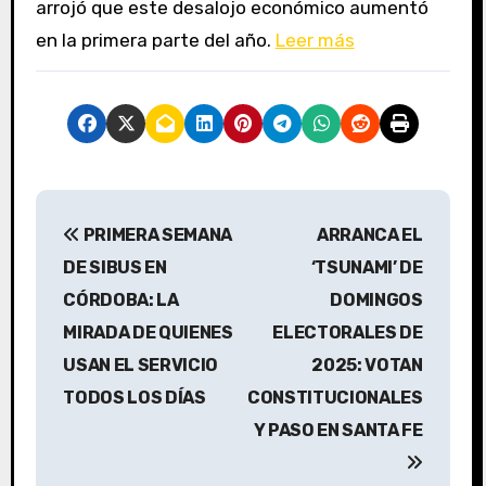
arrojó que este desalojo económico aumentó
en la primera parte del año.
Leer más
N
PRIMERA SEMANA
ARRANCA EL
a
DE SIBUS EN
‘TSUNAMI’ DE
v
CÓRDOBA: LA
DOMINGOS
MIRADA DE QUIENES
ELECTORALES DE
e
USAN EL SERVICIO
2025: VOTAN
g
TODOS LOS DÍAS
CONSTITUCIONALES
a
Y PASO EN SANTA FE
c