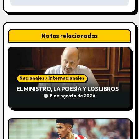
i
ó
n
Notas relacionadas
d
e
e
Nacionales / Internacionales
n
EL MINISTRO, LA POESÍA Y LOS LIBROS
t
8 de agosto de 2026
r
a
d