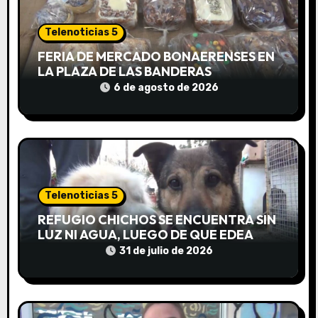
n
Telenoticias 5
d
FERIA DE MERCADO BONAERENSES EN
e
LA PLAZA DE LAS BANDERAS
6 de agosto de 2026
e
n
t
r
Telenoticias 5
a
REFUGIO CHICHOS SE ENCUENTRA SIN
LUZ NI AGUA, LUEGO DE QUE EDEA
d
CORTARA EL SUMINISTRO SIN AVISO
31 de julio de 2026
a
s