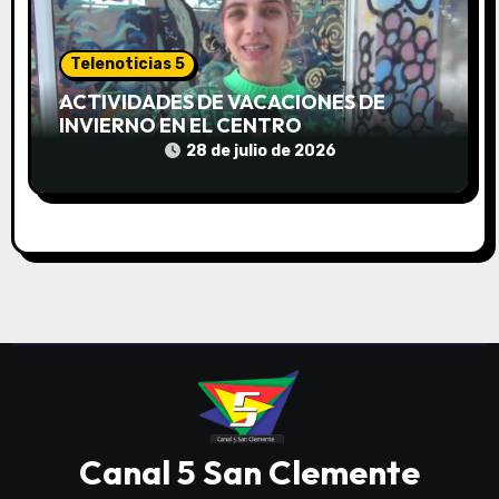
Telenoticias 5
ACTIVIDADES DE VACACIONES DE
INVIERNO EN EL CENTRO
COMUNITARIO EL TALA
28 de julio de 2026
Canal 5 San Clemente