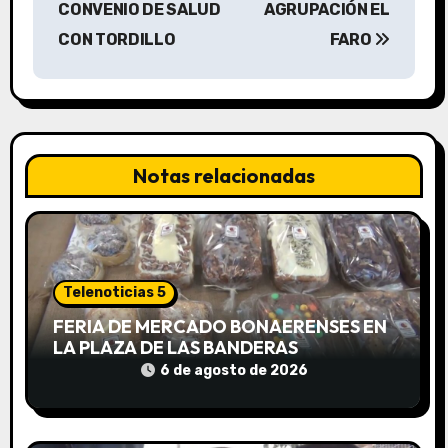
CONVENIO DE SALUD
AGRUPACIÓN EL
e
CON TORDILLO
FARO
g
a
c
Notas relacionadas
i
ó
n
Telenoticias 5
d
FERIA DE MERCADO BONAERENSES EN
e
LA PLAZA DE LAS BANDERAS
6 de agosto de 2026
e
n