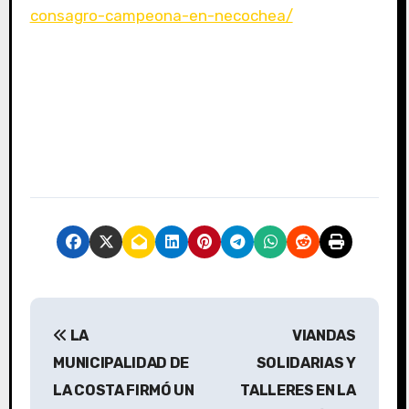
consagro-campeona-en-necochea/
N
LA
VIANDAS
a
MUNICIPALIDAD DE
SOLIDARIAS Y
v
LA COSTA FIRMÓ UN
TALLERES EN LA