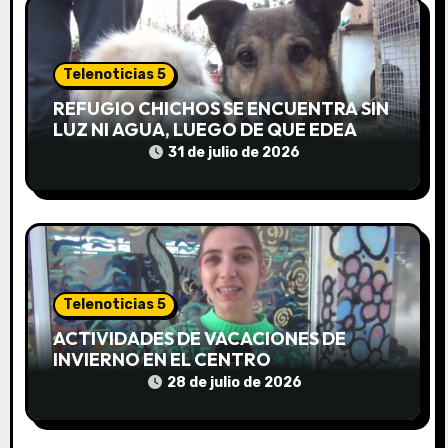
t
r
Telenoticias 5
a
REFUGIO CHICHOS SE ENCUENTRA SIN
LUZ NI AGUA, LUEGO DE QUE EDEA
d
CORTARA EL SUMINISTRO SIN AVISO
31 de julio de 2026
a
s
Telenoticias 5
ACTIVIDADES DE VACACIONES DE
INVIERNO EN EL CENTRO
COMUNITARIO EL TALA
28 de julio de 2026