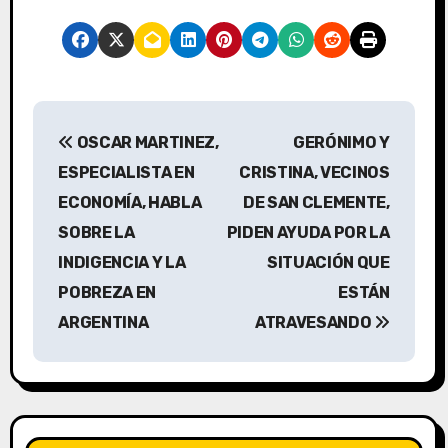
N
OSCAR MARTINEZ,
GERÓNIMO Y
a
ESPECIALISTA EN
CRISTINA, VECINOS
v
ECONOMÍA, HABLA
DE SAN CLEMENTE,
SOBRE LA
PIDEN AYUDA POR LA
e
INDIGENCIA Y LA
SITUACIÓN QUE
g
POBREZA EN
ESTÁN
a
ARGENTINA
ATRAVESANDO
c
i
ó