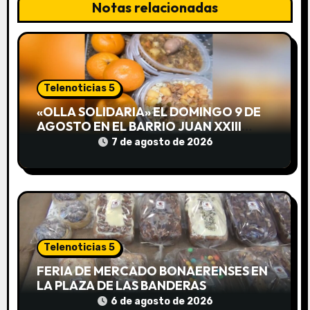
Notas relacionadas
n
d
e
Telenoticias 5
e
«OLLA SOLIDARIA» EL DOMINGO 9 DE
AGOSTO EN EL BARRIO JUAN XXIII
n
DESDE LAS 13 HS
7 de agosto de 2026
t
r
a
d
Telenoticias 5
FERIA DE MERCADO BONAERENSES EN
a
LA PLAZA DE LAS BANDERAS
6 de agosto de 2026