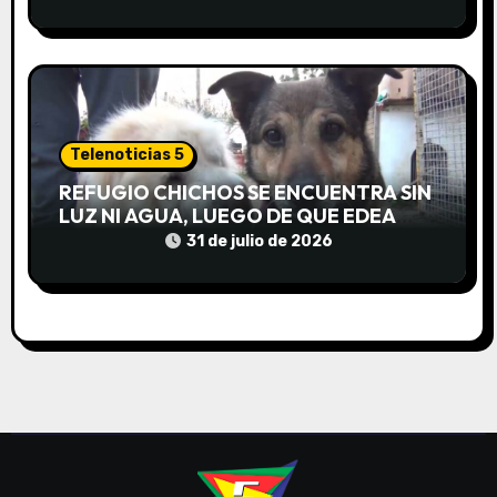
s
Telenoticias 5
REFUGIO CHICHOS SE ENCUENTRA SIN
LUZ NI AGUA, LUEGO DE QUE EDEA
CORTARA EL SUMINISTRO SIN AVISO
31 de julio de 2026