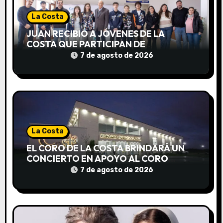
e
La Costa
e
JUAN RECIBIÓ A JÓVENES DE LA
COSTA QUE PARTICIPAN DE
n
INTERCAMBIOS CULTURALES EN
7 de agosto de 2026
DISTINTOS PAÍSES
t
r
a
d
La Costa
EL CORO DE LA COSTA BRINDARÁ UN
a
CONCIERTO EN APOYO AL CORO
NACIONAL DE NIÑOS
7 de agosto de 2026
s