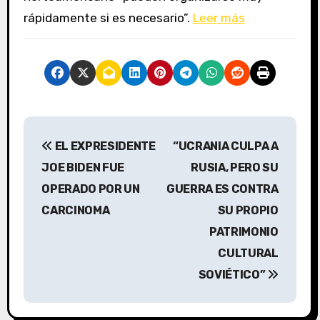
rápidamente si es necesario”.
Leer más
N
EL EXPRESIDENTE
“UCRANIA CULPA A
a
JOE BIDEN FUE
RUSIA, PERO SU
v
OPERADO POR UN
GUERRA ES CONTRA
CARCINOMA
SU PROPIO
e
PATRIMONIO
g
CULTURAL
a
SOVIÉTICO”
c