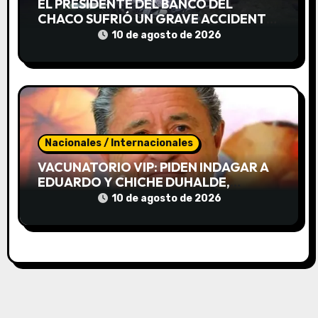
EL PRESIDENTE DEL BANCO DEL
a
CHACO SUFRIÓ UN GRAVE ACCIDENTE
Y PERMANECE INTERNADO
10 de agosto de 2026
s
Nacionales / Internacionales
VACUNATORIO VIP: PIDEN INDAGAR A
EDUARDO Y CHICHE DUHALDE,
VERBITSKY Y OTRAS 30 PERSONAS
10 de agosto de 2026