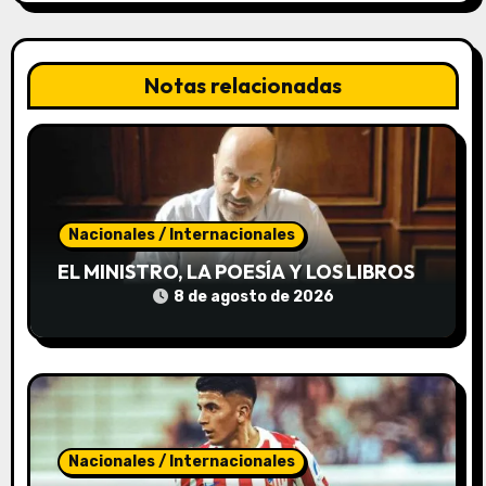
i
ó
Notas relacionadas
n
d
e
Nacionales / Internacionales
e
EL MINISTRO, LA POESÍA Y LOS LIBROS
n
8 de agosto de 2026
t
r
a
d
Nacionales / Internacionales