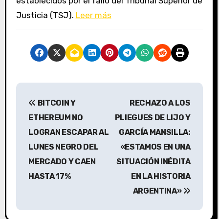
establecidos por el fallo del Tribunal Superior de
Justicia (TSJ).
Leer más
N
BITCOIN Y
RECHAZO A LOS
a
ETHEREUM NO
PLIEGUES DE LIJO Y
v
LOGRAN ESCAPAR AL
GARCÍA MANSILLA:
LUNES NEGRO DEL
«ESTAMOS EN UNA
e
MERCADO Y CAEN
SITUACIÓN INÉDITA
g
HASTA 17%
EN LA HISTORIA
a
ARGENTINA»
c