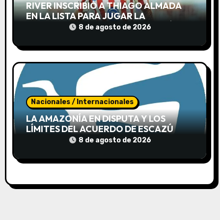
RIVER INSCRIBIÓ A THIAGO ALMADA
a
EN LA LISTA PARA JUGAR LA
SUDAMERICANA AUNQUE TODAVÍA NO
8 de agosto de 2026
s
LLEGÓ A LA ARGENTINA
Nacionales / Internacionales
LA AMAZONÍA EN DISPUTA Y LOS
LÍMITES DEL ACUERDO DE ESCAZÚ
8 de agosto de 2026