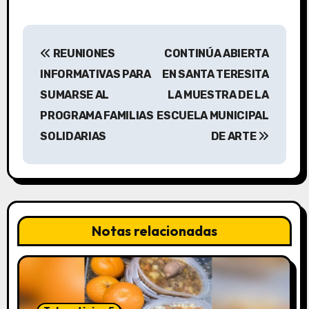
N
REUNIONES
CONTINÚA ABIERTA
a
INFORMATIVAS PARA
EN SANTA TERESITA
v
SUMARSE AL
LA MUESTRA DE LA
PROGRAMA FAMILIAS
ESCUELA MUNICIPAL
e
SOLIDARIAS
DE ARTE
g
a
c
Notas relacionadas
i
ó
n