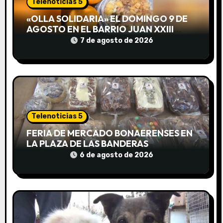
Telenoticias 5
d
«OLLA SOLIDARIA» EL DOMINGO 9 DE
e
AGOSTO EN EL BARRIO JUAN XXIII
DESDE LAS 13 HS
7 de agosto de 2026
e
n
t
r
Telenoticias 5
a
FERIA DE MERCADO BONAERENSES EN
LA PLAZA DE LAS BANDERAS
d
6 de agosto de 2026
a
s