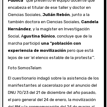
Pública”
que presentó el equipo docente que
encabeza el titular de ese taller y doctor en
Ciencias Sociales,
Julián Rebón
, junto a la
también doctora en Ciencias Sociales,
Candela
Hernández
, y la magíster en Investigación
Social, A
gustina Súnico
, concluye que de la
marcha participó
una “población con
experiencia de movilización
pero que está
lejos de ser ‘el elenco estable de la protesta’”.
Foto SomosTelam
El cuestionario indagó sobre la asistencia de los
manifestantes al cacerolazo por el anuncio del
DNU 70/23 del 21 de diciembre del año pasado,
el paro general del 24 de enero, la movilización
del 8M y la conmemoración del 24 de marzo al