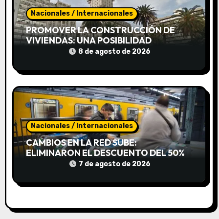
d
Nacionales / Internacionales
a
PROMOVER LA CONSTRUCCIÓN DE
s
VIVIENDAS: UNA POSIBILIDAD
8 de agosto de 2026
Nacionales / Internacionales
CAMBIOS EN LA RED SUBE:
ELIMINARON EL DESCUENTO DEL 50%
PARA COMBINAR EL TREN CON EL
7 de agosto de 2026
SUBTE