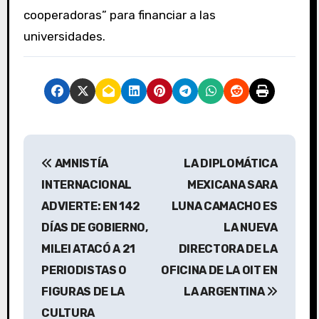
cooperadoras” para financiar a las
universidades.
N
AMNISTÍA
LA DIPLOMÁTICA
a
INTERNACIONAL
MEXICANA SARA
v
ADVIERTE: EN 142
LUNA CAMACHO ES
DÍAS DE GOBIERNO,
LA NUEVA
e
MILEI ATACÓ A 21
DIRECTORA DE LA
g
PERIODISTAS O
OFICINA DE LA OIT EN
a
FIGURAS DE LA
LA ARGENTINA
CULTURA