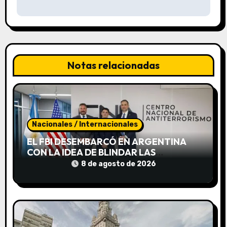
c
i
ó
n
Notas relacionadas
d
e
e
Nacionales / Internacionales
EL FBI DESEMBARCÓ EN ARGENTINA
n
CON LA IDEA DE BLINDAR LAS
FRONTERAS CONTRA EL TERRORISMO
t
8 de agosto de 2026
JUNTO A LA SIDE
r
a