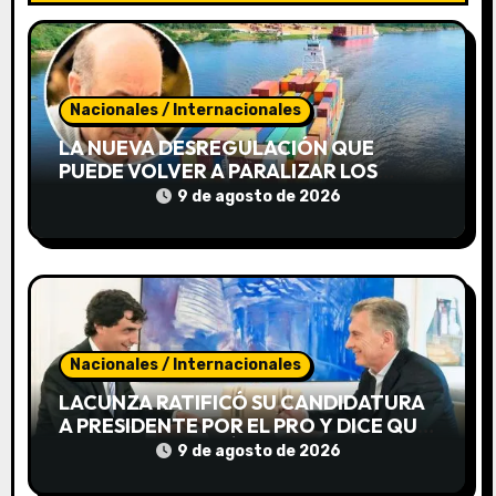
n
d
e
Nacionales / Internacionales
e
LA NUEVA DESREGULACIÓN QUE
PUEDE VOLVER A PARALIZAR LOS
n
PUERTOS
9 de agosto de 2026
t
r
a
d
Nacionales / Internacionales
LACUNZA RATIFICÓ SU CANDIDATURA
a
A PRESIDENTE POR EL PRO Y DICE QUE
MACRI LO IMPULSÓ
9 de agosto de 2026
s