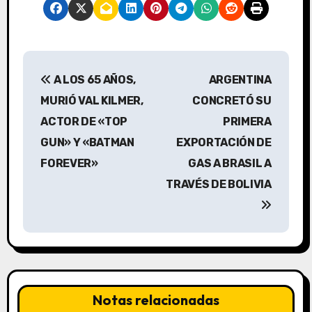
N
A LOS 65 AÑOS,
ARGENTINA
a
MURIÓ VAL KILMER,
CONCRETÓ SU
v
ACTOR DE «TOP
PRIMERA
GUN» Y «BATMAN
EXPORTACIÓN DE
e
FOREVER»
GAS A BRASIL A
g
TRAVÉS DE BOLIVIA
a
c
i
ó
Notas relacionadas