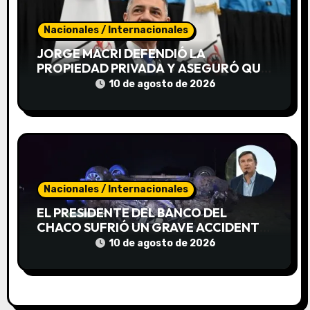
a
d
Nacionales / Internacionales
JORGE MACRI DEFENDIÓ LA
a
PROPIEDAD PRIVADA Y ASEGURÓ QUE
SE RECUPERARON 901 VIVIENDAS
10 de agosto de 2026
s
USURPADAS EN LA CIUDAD
Nacionales / Internacionales
EL PRESIDENTE DEL BANCO DEL
CHACO SUFRIÓ UN GRAVE ACCIDENTE
Y PERMANECE INTERNADO
10 de agosto de 2026