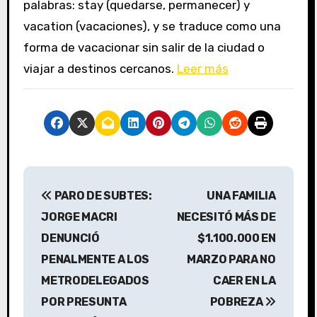
palabras: stay (quedarse, permanecer) y
vacation (vacaciones), y se traduce como una
forma de vacacionar sin salir de la ciudad o
viajar a destinos cercanos.
Leer más
N
PARO DE SUBTES:
UNA FAMILIA
a
JORGE MACRI
NECESITÓ MÁS DE
v
DENUNCIÓ
$1.100.000 EN
PENALMENTE A LOS
MARZO PARA NO
e
METRODELEGADOS
CAER EN LA
g
POR PRESUNTA
POBREZA