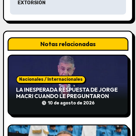
a
EXTORSIÓN
c
i
ó
Notas relacionadas
n
d
e
Nacionales / Internacionales
e
LA INESPERADA RESPUESTA DE JORGE
MACRI CUANDO LE PREGUNTARON
n
QUÉ PASARÍA SI TUVIERA QUE
10 de agosto de 2026
ENFRENTAR A PATRICIA BULLRICH EN
t
LAS ELECCIONES 2027
r